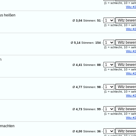
(
1
= schlecht,
10
= seh
Witz #
aus heißen
Ø
3,04
Stimmen:
51
-
(
1
= schlecht,
10
= seh
Witz #
Ø
5,14
Stimmen:
154
-
(
1
= schlecht,
10
= seh
Witz #
n
Ø
4,41
Stimmen:
88
-
(
1
= schlecht,
10
= seh
Witz #
Ø
4,77
Stimmen:
98
-
(
1
= schlecht,
10
= seh
Witz #
Ø
4,73
Stimmen:
99
-
(
1
= schlecht,
10
= seh
Witz #
ernachten
Ø
4,00
Stimmen:
36
-
(
1
= schlecht,
10
= seh