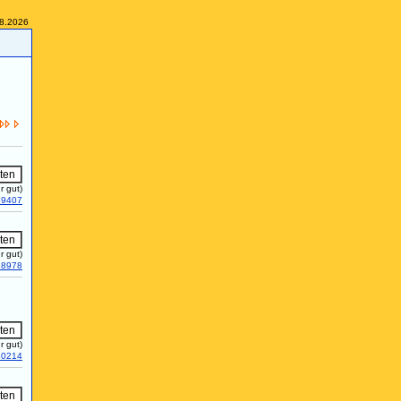
08.2026
r gut)
39407
r gut)
38978
r gut)
30214