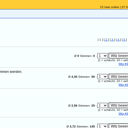
15 User online | 07.
[ 1 ] [
2
] [
3
] [
4
] [
5
]
Ø
0
Stimmen:
0
-
(
1
= schlecht,
10
= seh
Witz #
ommen werden.
Ø
4,30
Stimmen:
50
-
(
1
= schlecht,
10
= seh
Witz #
Ø
2,56
Stimmen:
25
-
(
1
= schlecht,
10
= seh
Witz #
Ø
3,72
Stimmen:
145
-