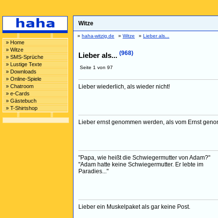
Witze
»
haha-witzig.de
»
Witze
»
Lieber als...
» Home
» Witze
(968)
Lieber als...
» SMS-Sprüche
» Lustige Texte
Seite 1 von 97
» Downloads
» Online-Spiele
» Chatroom
Lieber wiederlich, als wieder nicht!
» e-Cards
» Gästebuch
» T-Shirtshop
Lieber ernst genommen werden, als vom Ernst gen
"Papa, wie heißt die Schwiegermutter von Adam?"
"Adam hatte keine Schwiegermutter. Er lebte im
Paradies..."
Lieber ein Muskelpaket als gar keine Post.