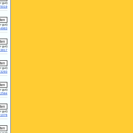
r gut)
25019
r gut)
24983
r gut)
23817
r gut)
23293
r gut)
22584
r gut)
21078
r gut)