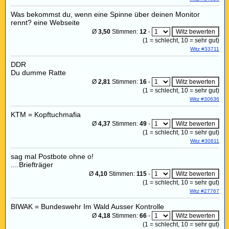
Was bekommst du, wenn eine Spinne über deinen Monitor
rennt? eine Webseite
Ø
3,50
Stimmen:
12
-
(
1
= schlecht,
10
= sehr gut)
Witz #33711
DDR
Du dumme Ratte
Ø
2,81
Stimmen:
16
-
(
1
= schlecht,
10
= sehr gut)
Witz #30636
KTM = Kopftuchmafia
Ø
4,37
Stimmen:
49
-
(
1
= schlecht,
10
= sehr gut)
Witz #30811
sag mal Postbote ohne o!
....Briefträger
Ø
4,10
Stimmen:
115
-
(
1
= schlecht,
10
= sehr gut)
Witz #27767
BIWAK = Bundeswehr Im Wald Ausser Kontrolle
Ø
4,18
Stimmen:
66
-
(
1
= schlecht,
10
= sehr gut)