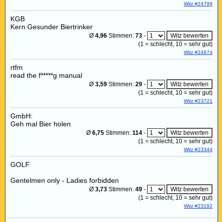
Witz #24799
KGB
Kern Gesunder Biertrinker
Ø
4,96
Stimmen:
73
-
(
1
= schlecht,
10
= sehr gut)
Witz #24874
rtfm
read the f*****g manual
Ø
3,59
Stimmen:
29
-
(
1
= schlecht,
10
= sehr gut)
Witz #23721
GmbH:
Geh mal Bier holen
Ø
6,75
Stimmen:
114
-
(
1
= schlecht,
10
= sehr gut)
Witz #23344
GOLF
Gentelmen only - Ladies forbidden
Ø
3,73
Stimmen:
49
-
(
1
= schlecht,
10
= sehr gut)
Witz #23192