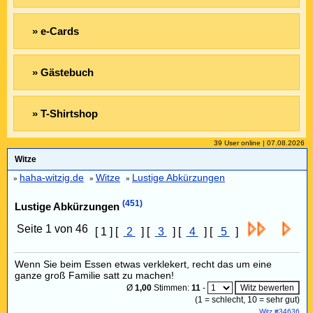
» e-Cards
» Gästebuch
» T-Shirtshop
39 User online | 07.08.2026
Witze
haha-witzig.de
Witze
Lustige Abkürzungen
»
»
»
(451)
Lustige Abkürzungen
Seite 1 von 46
[ 1 ] [
2
] [
3
] [
4
] [
5
]
Wenn Sie beim Essen etwas verklekert, recht das um eine
ganze groß Familie satt zu machen!
Ø
1,00
Stimmen:
11
-
(
1
= schlecht,
10
= sehr gut)
Witz #34636