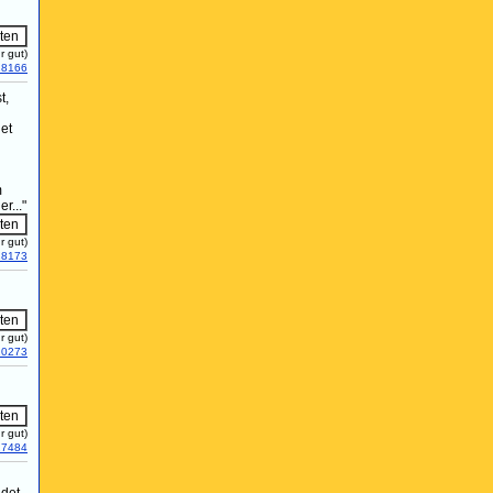
r gut)
18166
t,
det
m
r..."
r gut)
18173
r gut)
20273
r gut)
27484