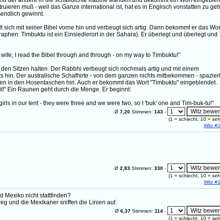
rend der andere in die schalldichte Kabine wandert und bekommt ein Wort eingeblen
ruieren muß - weil das Ganze international ist, hat es in Englisch vonstatten zu ge
endlich gewinnt.
lt sich mit seiner Bibel vorne hin und verbeugt sich artig. Dann bekommt er das Wor
aphen: Timbuktu ist ein Einsiedlerort in der Sahara). Er überlegt und überlegt und
o wife; I read the Bibel through and through - on my way to Timbuktu!"
den Sitzen halten. Der Rabbhi verbeugt sich nochmals artig und mit einem
its hin. Der australische Schafhirte - von dem ganzen nichts mitbekommen - spazier
nden in den Hosentaschen hin. Auch er bekommt das Wort "Timbuktu" eingeblendet.
it!" Ein Raunen geht durch die Menge. Er beginnt:
ls in our tent - they were three and we were two, so I 'buk' one and Tim-buk-tu!"
Ø
7,20
Stimmen:
143
-
(
1
= schlecht,
10
= seh
Witz #
Ø
2,83
Stimmen:
330
-
(
1
= schlecht,
10
= seh
Witz #
 Mexiko nicht stattfinden?
g und die Mexikaner sniffen die Linien auf.
Ø
6,37
Stimmen:
114
-
(
1
= schlecht,
10
= seh