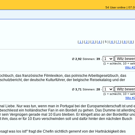
54 User online | 07.
[
1
] [
2
] [
3
] [
4
] [ 5 ] [
6
] [
7
] [
8
] [
9
]
Ø
2,92
Stimmen:
39
-
(
1
= schlecht,
10
= seh
Witz #
chbuch, das französische Filmlexikon, das polnische Arbeitsgesetzbuch, das
schutzbericht, der deutsche Kulturführer, der belgische Reisekatalog und der
Ø
3,71
Stimmen:
28
-
(
1
= schlecht,
10
= seh
Witz #
mal Liebe. Nur was tun, wenn man in Portugal bei der Europameisterschaft ist und 
beschliesst ein holländischer Fan in ein Bordell zu gehen. Das Dumme ist allerding
r sein Vergnügen gerade mal 10 Euro bleiben. Er klingelt also an der Bordelltür un
t ihm, dass er für 10 Euro verschwinden soll und dafür hinter den nächsten Busch
agt was los ist!" fragt die Chefin sichtlich genervt von der Hartnäckigkeit des