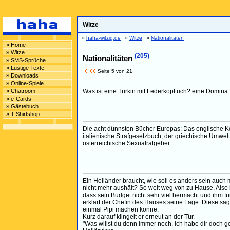
Witze
»
haha-witzig.de
»
Witze
»
Nationalitäten
» Home
» Witze
(205)
Nationalitäten
» SMS-Sprüche
» Lustige Texte
Seite 5 von 21
» Downloads
» Online-Spiele
» Chatroom
Was ist eine Türkin mit Lederkopftuch? eine Domina
» e-Cards
» Gästebuch
» T-Shirtshop
Die acht dünnsten Bücher Europas: Das englische Ko
italienische Strafgesetzbuch, der griechische Umwelt
österreichische Sexualratgeber.
Ein Holländer braucht, wie soll es anders sein auch 
nicht mehr aushält? So weit weg von zu Hause. Also 
dass sein Budget nicht sehr viel hermacht und ihm fü
erklärt der Chefin des Hauses seine Lage. Diese sag
einmal Pipi machen könne.
Kurz darauf klingelt er erneut an der Tür.
"Was willst du denn immer noch, ich habe dir doch ges