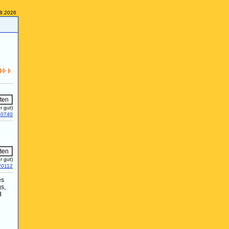
08.2026
r gut)
20740
r gut)
20112
es
s,
d