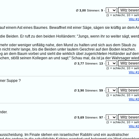
Ø
3,00
Stimmen:
9
-
(
1
= schlecht,
10
= seh
Witz #
uf einem Ast eines Baumes. Bewaffnet mit einer Säge, sägen sie kräftig an dem As
ie Beiden. Er ruft zu den beiden Holländern: "Jungs, wenn ihr so weiter sägt, wer
ehr oder weniger unflätig nahe, den Mund zu halten und sich aus dem Staub zu
nicht mehr lange, bis die Beiden unter lautem Geschrei auf den Boden krachen.
 an dem Baum vorbei und sieht die wirklich übel zugerichteten Holländer auf de
hen, stößt seinen Kollegen an und sagt:" Schau mal, da ist ja der Wahrsager wiede
Ø
3,77
Stimmen:
13
-
(
1
= schlecht,
10
= seh
Witz #
iner Suppe ?
Ø
3,90
Stimmen:
59
-
(
1
= schlecht,
10
= seh
Witz #
nder.
Ø
5,69
Stimmen:
97
-
(
1
= schlecht,
10
= seh
Witz #
usscheidung. Im Finale stehen ein israelischer Rabbhi und ein australischer