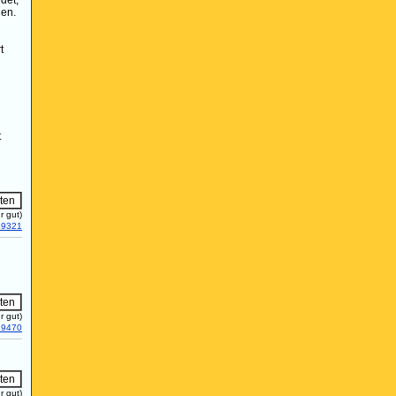
det,
hen.
t
t
r gut)
19321
r gut)
19470
r gut)