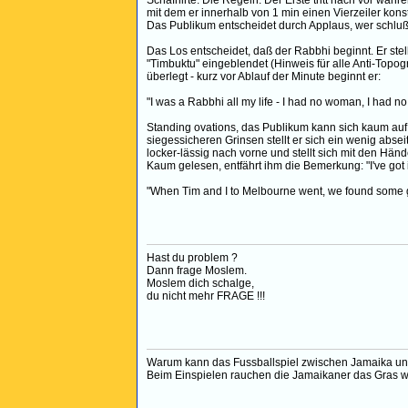
Schafhirte. Die Regeln: Der Erste tritt nach vor wäh
mit dem er innerhalb von 1 min einen Vierzeiler konst
Das Publikum entscheidet durch Applaus, wer schluß
Das Los entscheidet, daß der Rabbhi beginnt. Er stel
"Timbuktu" eingeblendet (Hinweis für alle Anti-Topogr
überlegt - kurz vor Ablauf der Minute beginnt er:
"I was a Rabbhi all my life - I had no woman, I had n
Standing ovations, das Publikum kann sich kaum auf 
siegessicheren Grinsen stellt er sich ein wenig abse
locker-lässig nach vorne und stellt sich mit den Hä
Kaum gelesen, entfährt ihm die Bemerkung: "I've got 
"When Tim and I to Melbourne went, we found some gir
Hast du problem ?
Dann frage Moslem.
Moslem dich schalge,
du nicht mehr FRAGE !!!
Warum kann das Fussballspiel zwischen Jamaika und
Beim Einspielen rauchen die Jamaikaner das Gras we