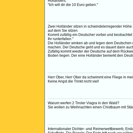
Holländers.
"Ich will dir die 10 Euro geben."
Zwei Holländer sitzen in schwindelerregender Höhe a
auf dem Sie sitzen.
Kommt zufällig ein Deutscher vorbei und beobachtet d
Ihr runterfallen."
Die Holländer winken ab und legen dem Deutschen m
machen. Der Deutsche geht und es dauert dann auch 
Zufällig kommt wieder der Deutsche auf dem Rückweg
Boden liegen. Der eine Holländer bemerkt den Deutsc
Herr Ober, Herr Ober da schwimmt eine Fliege in me
Keine Angst die Trinkt nicht viel!
Warum werfen 2 Tiroler Viagra in den Wald?
Sie wollen zu Weihnachten einen Chistbaum mit Stä
Internationaler Dichter- und Reimerwettbewerb; Enda