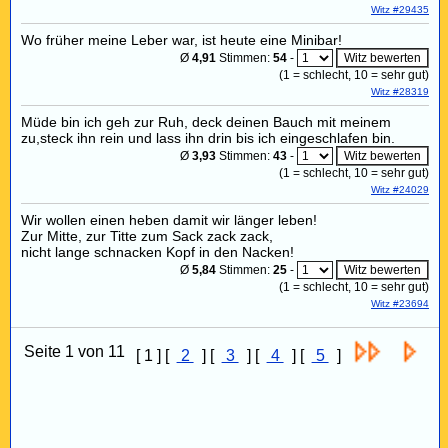
Witz #29435
Wo früher meine Leber war, ist heute eine Minibar!
Ø
4,91
Stimmen:
54
-
(
1
= schlecht,
10
= sehr gut)
Witz #28319
Müde bin ich geh zur Ruh, deck deinen Bauch mit meinem
zu,steck ihn rein und lass ihn drin bis ich eingeschlafen bin.
Ø
3,93
Stimmen:
43
-
(
1
= schlecht,
10
= sehr gut)
Witz #24029
Wir wollen einen heben damit wir länger leben!
Zur Mitte, zur Titte zum Sack zack zack,
nicht lange schnacken Kopf in den Nacken!
Ø
5,84
Stimmen:
25
-
(
1
= schlecht,
10
= sehr gut)
Witz #23694
Seite 1 von 11
[ 1 ] [
2
] [
3
] [
4
] [
5
]