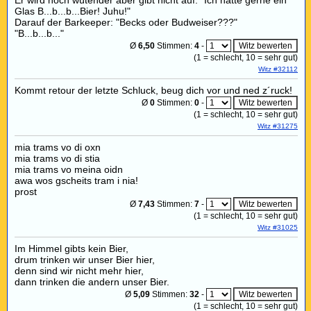
Er wird noch wütender aber gibt nicht auf: "Ich hätte gerne ein
Glas B...b...b...Bier! Juhu!"
Darauf der Barkeeper: "Becks oder Budweiser???"
"B...b...b..."
Ø
6,50
Stimmen:
4
-
(
1
= schlecht,
10
= sehr gut)
Witz #32112
Kommt retour der letzte Schluck, beug dich vor und ned z´ruck!
Ø
0
Stimmen:
0
-
(
1
= schlecht,
10
= sehr gut)
Witz #31275
mia trams vo di oxn
mia trams vo di stia
mia trams vo meina oidn
awa wos gscheits tram i nia!
prost
Ø
7,43
Stimmen:
7
-
(
1
= schlecht,
10
= sehr gut)
Witz #31025
Im Himmel gibts kein Bier,
drum trinken wir unser Bier hier,
denn sind wir nicht mehr hier,
dann trinken die andern unser Bier.
Ø
5,09
Stimmen:
32
-
(
1
= schlecht,
10
= sehr gut)