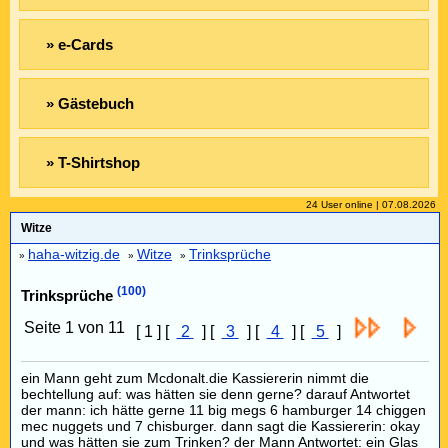
» e-Cards
» Gästebuch
» T-Shirtshop
24 User online | 07.08.2026
Witze
haha-witzig.de
Witze
Trinksprüche
»
»
»
(100)
Trinksprüche
Seite 1 von 11
[ 1 ] [
2
] [
3
] [
4
] [
5
]
ein Mann geht zum Mcdonalt.die Kassiererin nimmt die
bechtellung auf: was hätten sie denn gerne? darauf Antwortet
der mann: ich hätte gerne 11 big megs 6 hamburger 14 chiggen
mec nuggets und 7 chisburger. dann sagt die Kassiererin: okay
und was hätten sie zum Trinken? der Mann Antwortet: ein Glas