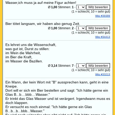
Wasser,ich muss ja auf meine Figur achten!
Ø
1,00
Stimmen:
1
-
(
1
= schlecht,
10
= sehr gut)
Witz #39389
Bier tötet langsam, wir haben also genug Zeit.
Ø
1,00
Stimmen:
2
-
(
1
= schlecht,
10
= sehr gut)
Witz #34413
Es lehret uns die Wissenschaft,
was gut ist, Durst zu stillen:
im Wein die Wahrheit,
im Bier die Kraft,
im Wasser die Bazillen.
Ø
3,14
Stimmen:
7
-
(
1
= schlecht,
10
= sehr gut)
Witz #33213
Ein Mann, der kein Wort mit "B" aussprechen kann, geht in eine
Kneipe.
Dort will er sich ein Bier bestellen und sagt: "Ich hätte gerne ein
Glas B...b....bbb....Wasser."
Er trinkt das Glas Wasser und ist verärgert. Irgendwann muss es
doch klappen.
Er versucht es noch einmal: "Ich hätte gerne ein Glas
B...b...b...bbb...Wasser."