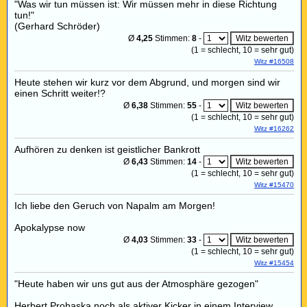
"Was wir tun müssen ist: Wir müssen mehr in diese Richtung
tun!"
(Gerhard Schröder)
Ø
4,25
Stimmen:
8
-
(
1
= schlecht,
10
= sehr gut)
Witz #16508
Heute stehen wir kurz vor dem Abgrund, und morgen sind wir
einen Schritt weiter!?
Ø
6,38
Stimmen:
55
-
(
1
= schlecht,
10
= sehr gut)
Witz #16262
Aufhören zu denken ist geistlicher Bankrott
Ø
6,43
Stimmen:
14
-
(
1
= schlecht,
10
= sehr gut)
Witz #15470
Ich liebe den Geruch von Napalm am Morgen!
Apokalypse now
Ø
4,03
Stimmen:
33
-
(
1
= schlecht,
10
= sehr gut)
Witz #15454
"Heute haben wir uns gut aus der Atmosphäre gezogen"
Herbert Prohaska noch als aktiver Kicker in einem Interview