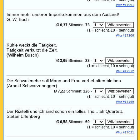
Witz #17991
Immer mehr unserer Importe kommen aus dem Ausland!
G. W. Bush
Ø
6,37
Stimmen:
73
-
(
1
= schlecht,
10
= sehr gut)
Witz #17306
Kühle weckt die Tätigkeit,
Tätigkeit verkürzt die Zeit.
(Wilhelm Busch)
Ø
3,65
Stimmen:
23
-
(
1
= schlecht,
10
= sehr gut)
Witz #17212
Die Schwulenehe soll Mann und Frau vorbehalten bleiben.
(Arnold Schwarzenegger)
Ø
7,22
Stimmen:
126
-
(
1
= schlecht,
10
= sehr gut)
Witz #17169
Der Rizitelli und ich sind schon ein tolles Trio... äh Quartett.
Stefan Effenberg
Ø
6,58
Stimmen:
60
-
(
1
= schlecht,
10
= sehr gut)
Witz #17021