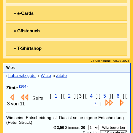
» e-Cards
» Gästebuch
» T-Shirtshop
24 User online | 08.08.2026
Witze
haha-witzig.de
Witze
Zitate
»
»
»
(104)
Zitate
[
1
] [
2
] [ 3 ] [
4
] [
5
] [
6
] [
Seite
3 von 11
7
]
Wie seine Entscheidung ist: Das ist seine eigene Entscheidung
(Peter Struck)
Ø
3,50
Stimmen:
20
-
(
1
= schlecht,
10
= sehr gut)