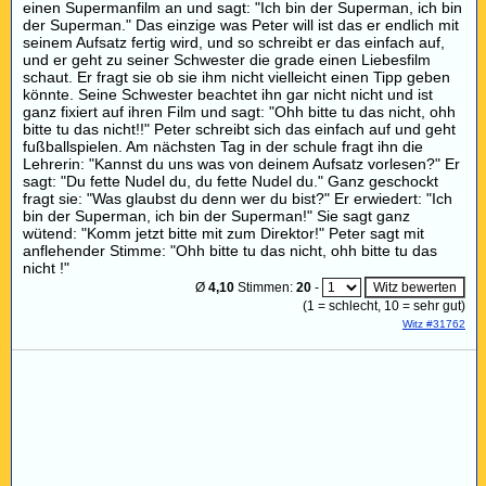
einen Supermanfilm an und sagt: "Ich bin der Superman, ich bin
der Superman." Das einzige was Peter will ist das er endlich mit
seinem Aufsatz fertig wird, und so schreibt er das einfach auf,
und er geht zu seiner Schwester die grade einen Liebesfilm
schaut. Er fragt sie ob sie ihm nicht vielleicht einen Tipp geben
könnte. Seine Schwester beachtet ihn gar nicht nicht und ist
ganz fixiert auf ihren Film und sagt: "Ohh bitte tu das nicht, ohh
bitte tu das nicht!!" Peter schreibt sich das einfach auf und geht
fußballspielen. Am nächsten Tag in der schule fragt ihn die
Lehrerin: "Kannst du uns was von deinem Aufsatz vorlesen?" Er
sagt: "Du fette Nudel du, du fette Nudel du." Ganz geschockt
fragt sie: "Was glaubst du denn wer du bist?" Er erwiedert: "Ich
bin der Superman, ich bin der Superman!" Sie sagt ganz
wütend: "Komm jetzt bitte mit zum Direktor!" Peter sagt mit
anflehender Stimme: "Ohh bitte tu das nicht, ohh bitte tu das
nicht !"
Ø
4,10
Stimmen:
20
-
(
1
= schlecht,
10
= sehr gut)
Witz #31762