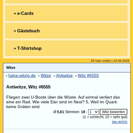
» e-Cards
» Gästebuch
» T-Shirtshop
26 User online | 10.08.2026
Witze
haha-witzig.de
Witze
Antiwitze
Witz #6555
»
»
»
»
Antiwitze, Witz #6555
Fliegen zwei U-Boote über die Wüste. Auf einmal verliert das
eine ein Rad. Wie viele Eier sind im Nest? 5, Weil im Quark
keine Gräten sind.
Ø
5,61
Stimmen:
18
-
(
1
= schlecht,
10
= sehr gut)
Witz #6555