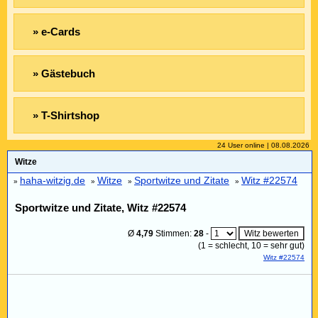
» e-Cards
» Gästebuch
» T-Shirtshop
24 User online | 08.08.2026
Witze
haha-witzig.de
Witze
Sportwitze und Zitate
Witz #22574
»
»
»
»
Sportwitze und Zitate, Witz #22574
Ø
4,79
Stimmen:
28
-
(
1
= schlecht,
10
= sehr gut)
Witz #22574