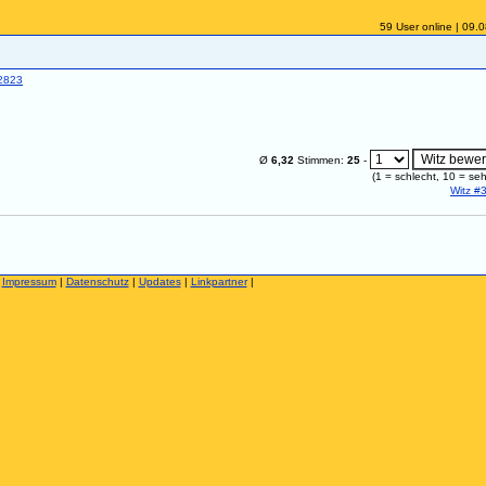
59 User online | 09.
2823
Ø
6,32
Stimmen:
25
-
(
1
= schlecht,
10
= seh
Witz #
|
Impressum
|
Datenschutz
|
Updates
|
Linkpartner
|