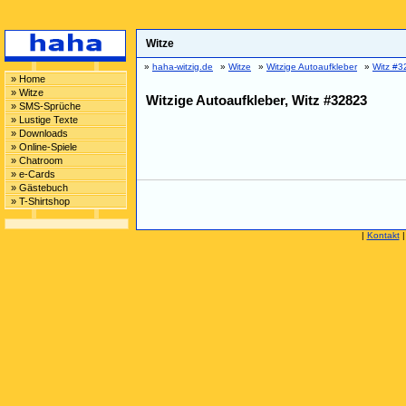
Witze
»
haha-witzig.de
»
Witze
»
Witzige Autoaufkleber
»
Witz #3
» Home
» Witze
Witzige Autoaufkleber, Witz #32823
» SMS-Sprüche
» Lustige Texte
» Downloads
» Online-Spiele
» Chatroom
» e-Cards
» Gästebuch
» T-Shirtshop
|
Kontakt