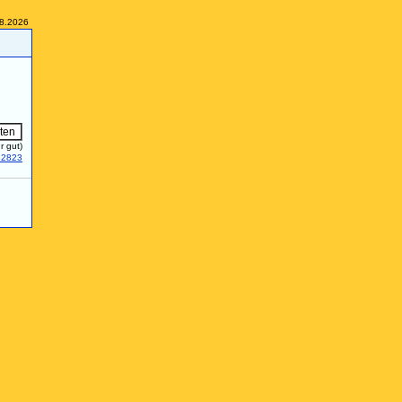
08.2026
r gut)
32823