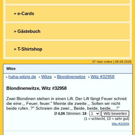
» e-Cards
» Gästebuch
» T-Shirtshop
37 User online | 08.08.2026
Witze
haha-witzig.de
Witze
Blondinenwitze
Witz #32958
»
»
»
»
Blondinenwitze, Witz #32958
Zwei Blondinen stehen in einen Lift. Der Lift fängt Feuer schreit
die eine:,, Feuer, feuer." Meinte die zweite:,, Solten wir nicht
beide rufen..?" Schreien die zwei:,, Beide, beide, beide,....!"
Ø
4,06
Stimmen:
18
-
(
1
= schlecht,
10
= sehr gut)
Witz #32958