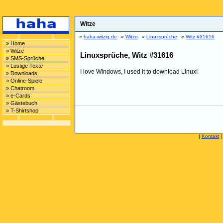
Witze
»
haha-witzig.de
»
Witze
»
Linuxsprüche
»
Witz #31616
» Home
» Witze
Linuxsprüche, Witz #31616
» SMS-Sprüche
» Lustige Texte
I love Windows, I used it to download Linux!
» Downloads
» Online-Spiele
» Chatroom
» e-Cards
» Gästebuch
» T-Shirtshop
|
Kontakt