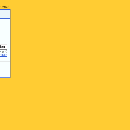
08.2026
r gut)
31616