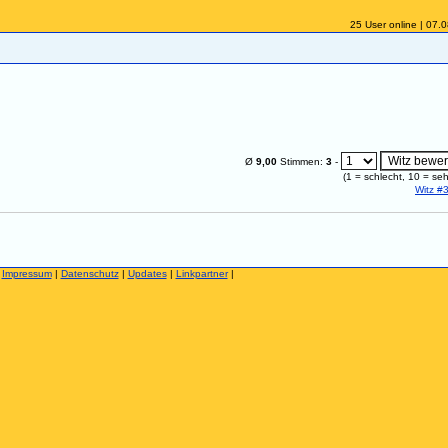
25 User online | 07.
Ø
9,00
Stimmen:
3
-
(
1
= schlecht,
10
= seh
Witz #
|
Impressum
|
Datenschutz
|
Updates
|
Linkpartner
|