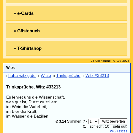
» e-Cards
» Gästebuch
» T-Shirtshop
25 User online | 07.08.2026
Witze
haha-witzig.de
Witze
Trinksprüche
Witz #33213
»
»
»
»
Trinksprüche, Witz #33213
Es lehret uns die Wissenschaft,
was gut ist, Durst zu stillen:
im Wein die Wahrheit,
im Bier die Kraft,
im Wasser die Bazillen.
Ø
3,14
Stimmen:
7
-
(
1
= schlecht,
10
= sehr gut)
Witz #33213