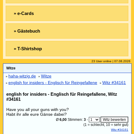
» e-Cards
» Gästebuch
» T-Shirtshop
23 User online | 07.08.2026
Witze
haha-witzig.de
Witze
»
»
english for insiders - Englisch für Reingefallene
Witz #34161
»
»
english for insiders - Englisch für Reingefallene, Witz
#34161
Have you all your guns with you?
Habt ihr alle eure Gänse dabei?
Ø
6,00
Stimmen:
3
-
(
1
= schlecht,
10
= sehr gut)
Witz #34161