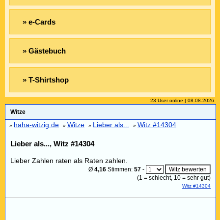
» e-Cards
» Gästebuch
» T-Shirtshop
23 User online | 08.08.2026
Witze
haha-witzig.de
Witze
Lieber als...
Witz #14304
»
»
»
»
Lieber als..., Witz #14304
Lieber Zahlen raten als Raten zahlen.
Ø
4,16
Stimmen:
57
-
(
1
= schlecht,
10
= sehr gut)
Witz #14304