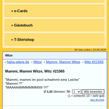
» e-Cards
» Gästebuch
» T-Shirtshop
36 User online | 10.08.2026
Witze
haha-witzig.de
Witze
Mammi, Mammi Witze
Witz #21565
»
»
»
»
Mammi, Mammi Witze, Witz #21565
"Mammi, mammi im pool schwimmt eine Leiche"
"Mammi !?"
"MAAAAAMMMMMMIIIII !!!!"
Ø
3,30
Stimmen:
70
-
(
1
= schlecht,
10
= sehr gut)
Witz #21565