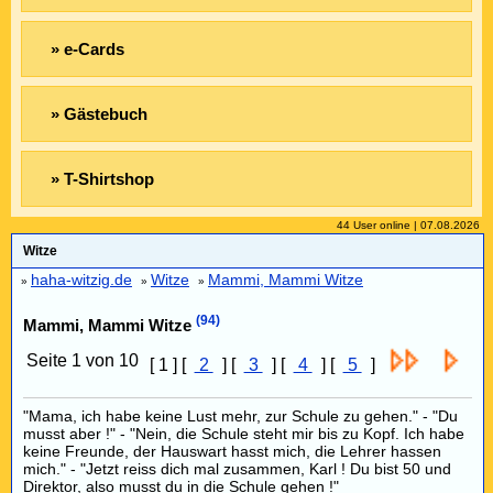
» e-Cards
» Gästebuch
» T-Shirtshop
44 User online | 07.08.2026
Witze
haha-witzig.de
Witze
Mammi, Mammi Witze
»
»
»
(94)
Mammi, Mammi Witze
Seite 1 von 10
[ 1 ] [
2
] [
3
] [
4
] [
5
]
"Mama, ich habe keine Lust mehr, zur Schule zu gehen." - "Du
musst aber !" - "Nein, die Schule steht mir bis zu Kopf. Ich habe
keine Freunde, der Hauswart hasst mich, die Lehrer hassen
mich." - "Jetzt reiss dich mal zusammen, Karl ! Du bist 50 und
Direktor, also musst du in die Schule gehen !"