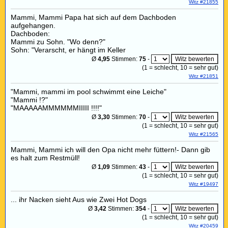
Witz #21855
Mammi, Mammi Papa hat sich auf dem Dachboden
aufgehangen.
Dachboden:
Mammi zu Sohn. "Wo denn?"
Sohn: "Verarscht, er hängt im Keller
Ø
4,95
Stimmen:
75
-
(
1
= schlecht,
10
= sehr gut)
Witz #21851
"Mammi, mammi im pool schwimmt eine Leiche"
"Mammi !?"
"MAAAAAMMMMMMIIIII !!!!"
Ø
3,30
Stimmen:
70
-
(
1
= schlecht,
10
= sehr gut)
Witz #21565
Mammi, Mammi ich will den Opa nicht mehr füttern!- Dann gib
es halt zum Restmüll!
Ø
1,09
Stimmen:
43
-
(
1
= schlecht,
10
= sehr gut)
Witz #19497
... ihr Nacken sieht Aus wie Zwei Hot Dogs
Ø
3,42
Stimmen:
354
-
(
1
= schlecht,
10
= sehr gut)
Witz #20459