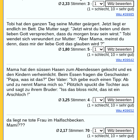
Ø
2,33
Stimmen:
3
-
(
1
= schlecht,
10
= sehr gut)
Witz #39985
Tobi hat den ganzen Tag seine Mutter geärgert. Jetzt liegt er
endlich im Bett. Die Mutter sagt: "Jetzt wirst du beten und dem
lieben Gott versprechen, dass du morgen brav sein wirst." Tobi
wendet sich verwundert zur Mutter: "Aber Mama, meinst du
denn, dass mir der liebe Gott das glauben wird ?"
Ø
1,80
Stimmen:
5
-
(
1
= schlecht,
10
= sehr gut)
Witz #39642
Mama hat den süssen Hasen zum Abendessen gekocht und es
den Kindern verheimlicht. Beim Essen fragen die Geschwister:
"Papa, was ist das?" Der Vater: "Ich gebe euch einen Tipp: Ab
und zu nennt Mama mich so." Plötzlich spuckt die Tochter aus
und sagt zu ihrem Bruder: "Iss das bloss nicht, das ist ein
Arschloch !"
Ø
3,25
Stimmen:
4
-
(
1
= schlecht,
10
= sehr gut)
Witz #39652
da liegt ne tote Frau im Haifischbecken.
Mami???
Ø
2,17
Stimmen:
70
-
(
1
= schlecht,
10
= sehr gut)