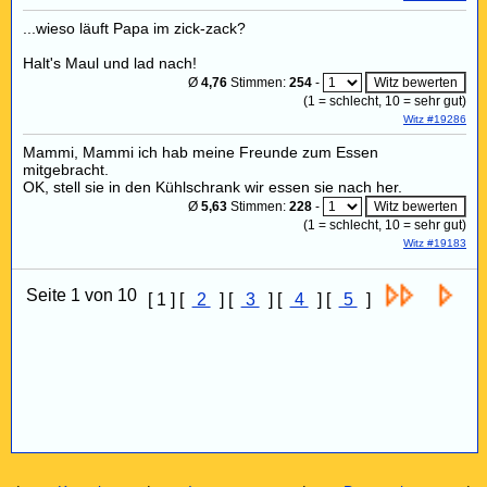
...wieso läuft Papa im zick-zack?
Halt's Maul und lad nach!
Ø
4,76
Stimmen:
254
-
(
1
= schlecht,
10
= sehr gut)
Witz #19286
Mammi, Mammi ich hab meine Freunde zum Essen
mitgebracht.
OK, stell sie in den Kühlschrank wir essen sie nach her.
Ø
5,63
Stimmen:
228
-
(
1
= schlecht,
10
= sehr gut)
Witz #19183
Seite 1 von 10
[ 1 ] [
2
] [
3
] [
4
] [
5
]