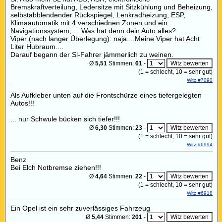
Bremskraftverteilung, Ledersitze mit Sitzkühlung und Beheizung,
selbstabblendender Rückspiegel, Lenkradheizung, ESP,
Klimaautomatik mit 4 verschiednen Zonen und ein
Navigationssystem,.... Was hat denn dein Auto alles?
Viper (nach langer Überlegung): naja....Meine Viper hat Acht
Liter Hubraum....
Darauf begann der Sl-Fahrer jämmerlich zu weinen.
Ø
5,51
Stimmen:
61
-
(
1
= schlecht,
10
= sehr gut)
Witz #7090
Als Aufkleber unten auf die Frontschürze eines tiefergelegten
Autos!!!
... nur Schwule bücken sich tiefer!!!
Ø
6,30
Stimmen:
23
-
(
1
= schlecht,
10
= sehr gut)
Witz #6994
Benz
Bei Elch Notbremse ziehen!!!
Ø
4,64
Stimmen:
22
-
(
1
= schlecht,
10
= sehr gut)
Witz #6918
Ein Opel ist ein sehr zuverlässiges Fahrzeug
Ø
5,44
Stimmen:
201
-