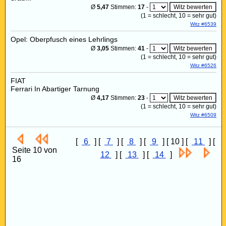
Ø
5,47
Stimmen:
17
-
(
1
= schlecht,
10
= sehr gut)
Witz #6539
Opel: Oberpfusch eines Lehrlings
Ø
3,05
Stimmen:
41
-
(
1
= schlecht,
10
= sehr gut)
Witz #6526
FIAT
Ferrari In Abartiger Tarnung
Ø
4,17
Stimmen:
23
-
(
1
= schlecht,
10
= sehr gut)
Witz #6509
[
6
] [
7
] [
8
] [
9
] [ 10 ] [
11
] [
Seite 10 von
12
] [
13
] [
14
]
16