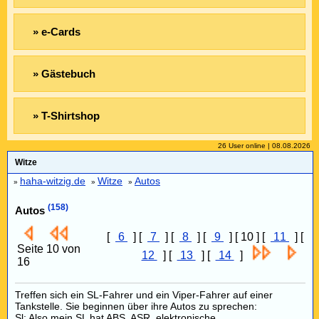
» e-Cards
» Gästebuch
» T-Shirtshop
26 User online | 08.08.2026
Witze
haha-witzig.de
Witze
Autos
»
»
»
(158)
Autos
[
6
] [
7
] [
8
] [
9
] [ 10 ] [
11
] [
Seite 10 von
12
] [
13
] [
14
]
16
Treffen sich ein SL-Fahrer und ein Viper-Fahrer auf einer
Tankstelle. Sie beginnen über ihre Autos zu sprechen:
Sl: Also mein SL hat ABS, ASR, elektronische