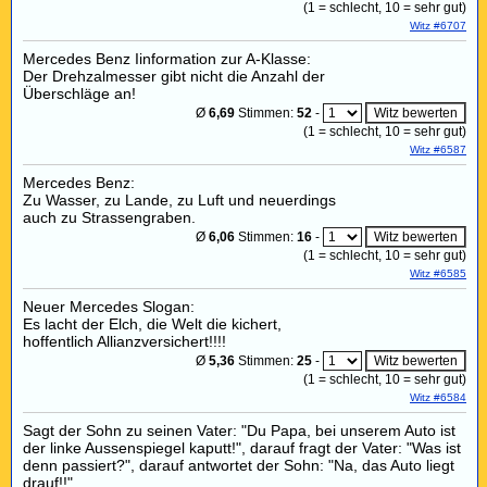
(
1
= schlecht,
10
= sehr gut)
Witz #6707
Mercedes Benz Iinformation zur A-Klasse:
Der Drehzalmesser gibt nicht die Anzahl der
Überschläge an!
Ø
6,69
Stimmen:
52
-
(
1
= schlecht,
10
= sehr gut)
Witz #6587
Mercedes Benz:
Zu Wasser, zu Lande, zu Luft und neuerdings
auch zu Strassengraben.
Ø
6,06
Stimmen:
16
-
(
1
= schlecht,
10
= sehr gut)
Witz #6585
Neuer Mercedes Slogan:
Es lacht der Elch, die Welt die kichert,
hoffentlich Allianzversichert!!!!
Ø
5,36
Stimmen:
25
-
(
1
= schlecht,
10
= sehr gut)
Witz #6584
Sagt der Sohn zu seinen Vater: "Du Papa, bei unserem Auto ist
der linke Aussenspiegel kaputt!", darauf fragt der Vater: "Was ist
denn passiert?", darauf antwortet der Sohn: "Na, das Auto liegt
drauf!!"