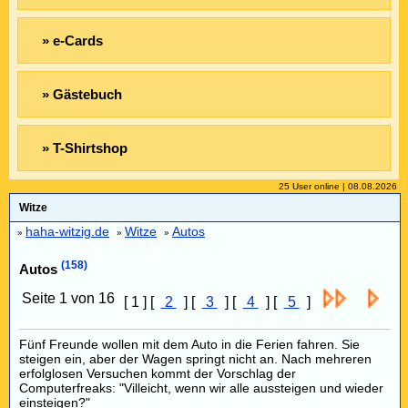
» e-Cards
» Gästebuch
» T-Shirtshop
25 User online | 08.08.2026
Witze
haha-witzig.de
Witze
Autos
»
»
»
(158)
Autos
Seite 1 von 16
[ 1 ] [
2
] [
3
] [
4
] [
5
]
Fünf Freunde wollen mit dem Auto in die Ferien fahren. Sie
steigen ein, aber der Wagen springt nicht an. Nach mehreren
erfolglosen Versuchen kommt der Vorschlag der
Computerfreaks: "Villeicht, wenn wir alle aussteigen und wieder
einsteigen?"