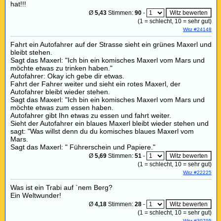
hat!!!
Ø
5,43
Stimmen:
90
-
(
1
= schlecht,
10
= sehr gut)
Witz #24148
Fahrt ein Autofahrer auf der Strasse sieht ein grünes Maxerl und
bleibt stehen.
Sagt das Maxerl: "Ich bin ein komisches Maxerl vom Mars und
möchte etwas zu trinken haben."
Autofahrer: Okay ich gebe dir etwas.
Fahrt der Fahrer weiter und sieht ein rotes Maxerl, der
Autofahrer bleibt wieder stehen.
Sagt das Maxerl: "Ich bin ein komisches Maxerl vom Mars und
möchte etwas zum essen haben.
Autofahrer gibt Ihn etwas zu essen und fahrt weiter.
Sieht der Autofahrer ein blaues Maxerl bleibt wieder stehen und
sagt: "Was willst denn du du komisches blaues Maxerl vom
Mars.
Sagt das Maxerl: " Führerschein und Papiere."
Ø
5,69
Stimmen:
51
-
(
1
= schlecht,
10
= sehr gut)
Witz #22225
Was ist ein Trabi auf `nem Berg?
Ein Weltwunder!
Ø
4,18
Stimmen:
28
-
(
1
= schlecht,
10
= sehr gut)
Witz #30795