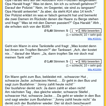
Opa Harald wird auf der Autobahn vom Polizisen aufgehalten.
Opa Harald fragt:" Was ist denn, bin ich zu schnell gefahren?"
Darauf der Polizist:" Nein, im Gegentei, sie sind zu langsam!"
Opa Harald antwortet:" Ja aber, da steht A14 also 14 km/h."
Der Polizist erklärt im was er falsch gemacht hat und bemerkt
die zwei Damen im Rücksitz denen die Haare zu Berge stehen
und fragt:" Was ist mit den Damen passiert?" Opa Harald:" Ahh ,
die erholen sich von der B189."
Ø
5,40
Stimmen:
5
-
(
1
= schlecht,
10
= sehr gut)
Witz #33041
Geht ein Mann in eine Tankstelle und fragt: „Was kostet denn
bei ihnen ein Tropfen Benzin?“ der Tankwart: „Ach, der kostet
nix…“ darauf der Mann: „Ja, dann tropfen Sie mir doch mal
meinen Tank voll!“
Ø
1,40
Stimmen:
5
-
(
1
= schlecht,
10
= sehr gut)
Witz #31894
Ein Mann geht zum Bus, bekleidet mit , schwarzer Hut ,
schwarze Jacke ,schwarzes Hemd,.....Er geht in den Bus und
sagt zum Busfahrer:``Jonny zahlt heute nicht!´´
Der busfahrer denkt sich: Ja dann zahlt er eben nicht!
Am nächsten Tag , das gleiche wieder, schwarze Stiefel ,
schwarzer Hut, schwarze Jacke.....Da geht er wieder in den Bus
und sagt wieder zum Busfahrer:``Jonny zahlt heute nicht´´da
denkt sich der Busfahrer wieder: Der ist doch bescheuert!