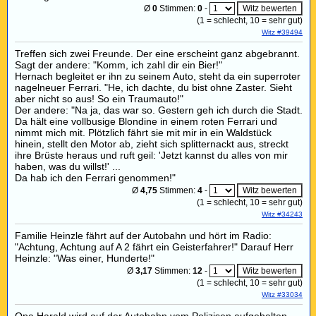
Ø
0
Stimmen:
0
-
(
1
= schlecht,
10
= sehr gut)
Witz #39494
Treffen sich zwei Freunde. Der eine erscheint ganz abgebrannt.
Sagt der andere: "Komm, ich zahl dir ein Bier!"
Hernach begleitet er ihn zu seinem Auto, steht da ein superroter
nagelneuer Ferrari. "He, ich dachte, du bist ohne Zaster. Sieht
aber nicht so aus! So ein Traumauto!"
Der andere: "Na ja, das war so. Gestern geh ich durch die Stadt.
Da hält eine vollbusige Blondine in einem roten Ferrari und
nimmt mich mit. Plötzlich fährt sie mit mir in ein Waldstück
hinein, stellt den Motor ab, zieht sich splitternackt aus, streckt
ihre Brüste heraus und ruft geil: 'Jetzt kannst du alles von mir
haben, was du willst!' ...
Da hab ich den Ferrari genommen!"
Ø
4,75
Stimmen:
4
-
(
1
= schlecht,
10
= sehr gut)
Witz #34243
Familie Heinzle fährt auf der Autobahn und hört im Radio:
"Achtung, Achtung auf A 2 fährt ein Geisterfahrer!" Darauf Herr
Heinzle: "Was einer, Hunderte!"
Ø
3,17
Stimmen:
12
-
(
1
= schlecht,
10
= sehr gut)
Witz #33034