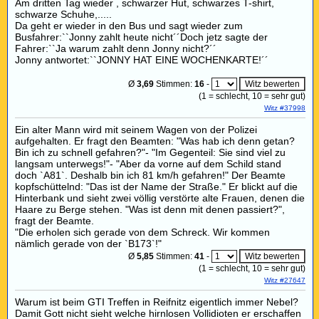
Am dritten Tag wieder , schwarzer Hut, schwarzes T-shirt,
schwarze Schuhe,.....
Da geht er wieder in den Bus und sagt wieder zum
Busfahrer:``Jonny zahlt heute nicht´´Doch jetz sagte der
Fahrer:``Ja warum zahlt denn Jonny nicht?´´
Jonny antwortet:``JONNY HAT EINE WOCHENKARTE!´´
Ø
3,69
Stimmen:
16
-
(
1
= schlecht,
10
= sehr gut)
Witz #37998
Ein alter Mann wird mit seinem Wagen von der Polizei
aufgehalten. Er fragt den Beamten: "Was hab ich denn getan?
Bin ich zu schnell gefahren?"- "Im Gegenteil: Sie sind viel zu
langsam unterwegs!"- "Aber da vorne auf dem Schild stand
doch `A81`. Deshalb bin ich 81 km/h gefahren!" Der Beamte
kopfschüttelnd: "Das ist der Name der Straße." Er blickt auf die
Hinterbank und sieht zwei völlig verstörte alte Frauen, denen die
Haare zu Berge stehen. "Was ist denn mit denen passiert?",
fragt der Beamte.
"Die erholen sich gerade von dem Schreck. Wir kommen
nämlich gerade von der `B173`!"
Ø
5,85
Stimmen:
41
-
(
1
= schlecht,
10
= sehr gut)
Witz #27647
Warum ist beim GTI Treffen in Reifnitz eigentlich immer Nebel?
Damit Gott nicht sieht welche hirnlosen Vollidioten er erschaffen