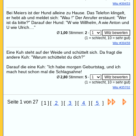
Witz #39453
Bei Meiers ist der Hund alleine zu Hause. Das Telefon klingelt,
er hebt ab und meldet sich: "Wau !" Der Anrufer erstaunt: "Wer
ist da bitte?" Darauf der Hund: "W wie Willhelm, A wie Anton und
U wie Ulrich...."
Ø
1,00
Stimmen:
2
-
(
1
= schlecht,
10
= sehr gut)
Witz #39458
Eine Kuh steht auf der Weide und schüttelt sich. Da fragt die
andere Kuh: "Warum schüttelst du dich?"
Darauf die eine Kuh: "Ich habe morgen Geburtstag, und ich
mach heut schon mal die Schlagsahne!
Ø
2,80
Stimmen:
5
-
(
1
= schlecht,
10
= sehr gut)
Witz #35702
Seite 1 von 27
[ 1 ] [
2
] [
3
] [
4
] [
5
]