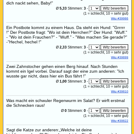
dich nackt sehen, Baby!"
Ø
5,33
Stimmen:
3
-
(
1
= schlecht,
10
= sehr gut)
Witz #39986
Ein Postbote kommt zu einem Haus. Da steht ein Hund: "Grrrrr
!" Der Postbote fragt: "Wo ist dein Herrchen?" Der Hund: "Wuff."
- "Wo ist dein Frauchen?" - "Wuff." - "Was machen Sie gerade?"
-"Hechel, hechel !"
Ø
2,33
Stimmen:
3
-
(
1
= schlecht,
10
= sehr gut)
Witz #39899
Zwei Zahnstocher gehen einen Berg hinauf. Nach Stunden
kommt ein Igel vorbei. Darauf sagt der eine zum anderen: "Ich
wusste gar nicht, dass hier ein Bus fährt !"
Ø
1,00
Stimmen:
3
-
(
1
= schlecht,
10
= sehr gut)
Witz #39810
Was macht ein schwuler Regenwurm im Salat? Er wirft erstmal
die Schnecken raus!
Ø
0
Stimmen:
0
-
(
1
= schlecht,
10
= sehr gut)
Witz #39822
Sagt die Katze zur anderen:„Welche ist deine