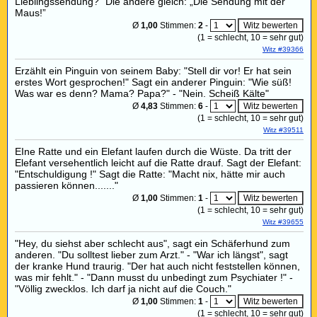
Lieblingssendung?” Die andere gleich: „Die Sendung mit der
Maus!”
Ø
1,00
Stimmen:
2
-
(
1
= schlecht,
10
= sehr gut)
Witz #39366
Erzählt ein Pinguin von seinem Baby: "Stell dir vor! Er hat sein
erstes Wort gesprochen!" Sagt ein anderer Pinguin: "Wie süß!
Was war es denn? Mama? Papa?" - "Nein. Scheiß Kälte"
Ø
4,83
Stimmen:
6
-
(
1
= schlecht,
10
= sehr gut)
Witz #39511
EIne Ratte und ein Elefant laufen durch die Wüste. Da tritt der
Elefant versehentlich leicht auf die Ratte drauf. Sagt der Elefant:
"Entschuldigung !" Sagt die Ratte: "Macht nix, hätte mir auch
passieren können......."
Ø
1,00
Stimmen:
1
-
(
1
= schlecht,
10
= sehr gut)
Witz #39655
"Hey, du siehst aber schlecht aus", sagt ein Schäferhund zum
anderen. "Du solltest lieber zum Arzt." - "War ich längst", sagt
der kranke Hund traurig. "Der hat auch nicht feststellen können,
was mir fehlt." - "Dann musst du unbedingt zum Psychiater !" -
"Völlig zwecklos. Ich darf ja nicht auf die Couch."
Ø
1,00
Stimmen:
1
-
(
1
= schlecht,
10
= sehr gut)