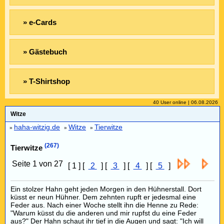
» e-Cards
» Gästebuch
» T-Shirtshop
40 User online | 06.08.2026
Witze
haha-witzig.de
Witze
Tierwitze
»
»
»
(267)
Tierwitze
Seite 1 von 27
[ 1 ] [
2
] [
3
] [
4
] [
5
]
Ein stolzer Hahn geht jeden Morgen in den Hühnerstall. Dort
küsst er neun Hühner. Dem zehnten rupft er jedesmal eine
Feder aus. Nach einer Woche stellt ihn die Henne zu Rede:
"Warum küsst du die anderen und mir rupfst du eine Feder
aus?" Der Hahn schaut ihr tief in die Augen und sagt: "Ich will