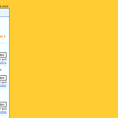
08.2026
r gut)
#2571
m
r gut)
#2567
r gut)
#2566