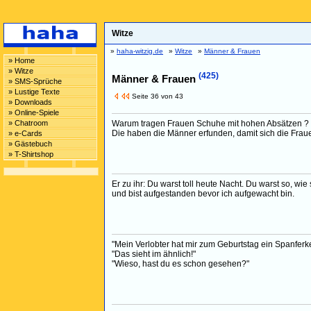
Witze
»
haha-witzig.de
»
Witze
»
Männer & Frauen
» Home
» Witze
(425)
Männer & Frauen
» SMS-Sprüche
» Lustige Texte
Seite 36 von 43
» Downloads
» Online-Spiele
» Chatroom
Warum tragen Frauen Schuhe mit hohen Absätzen ?
Die haben die Männer erfunden, damit sich die Fraue
» e-Cards
» Gästebuch
» T-Shirtshop
Er zu ihr: Du warst toll heute Nacht. Du warst so, wi
und bist aufgestanden bevor ich aufgewacht bin.
"Mein Verlobter hat mir zum Geburtstag ein Spanferk
"Das sieht im ähnlich!"
"Wieso, hast du es schon gesehen?"