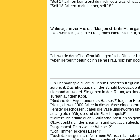
"Seit 17 Jahren korrigierst du mich, egal was ich sage
"Seit 18 Jahren, mein Lieber, seit 18."
Wahrsagerin zur Ehefrau:"Morgen stirbt ihr Mann ganz
"Das weiß ich", sagt die Frau, "mich interessiert nur, 
"Ich werde dem Chauffeur kündigen!" tobt Direktor H
"Aber Herbert," beruhigt ihn seine Frau, "gib' ihm d
Ein Ehepaar spielt Golf. Zu ihrem Entsetzen fliegt e
zerbricht. Das Ehepaar, sich der Schuld bewußt, geht
niemand antwortet. Sie gehen in den Raum, wo das 
Turban auf dem Kopf.
"Sind sie der Eigentümer des Hauses?" fragt der Eh
"Nein, ich war 1000 Jahre in dieser Vase eingesperrt
Fenster geschossen, dabei die Vase umgeworfen und n
auch gleich: "Oh, sie sind ein Flaschengeist!"
"Korrekt. Ich erfülle euch 2 Wünsche. Weil ich so geiz
Okay, denkt sich der Ehemann und sagt auch gleich: "S
"Ist gemacht. Dein zweiter Wunsch?"
"Och...immer leckeres Essen!"
"Auch das ist gemacht. Nun mein Wunsch: Ich habe 