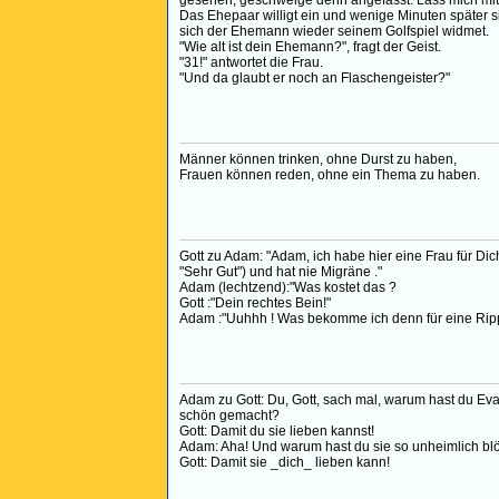
gesehen, geschweige denn angefasst. Lass mich mit 
Das Ehepaar willigt ein und wenige Minuten später s
sich der Ehemann wieder seinem Golfspiel widmet.
"Wie alt ist dein Ehemann?", fragt der Geist.
"31!" antwortet die Frau.
"Und da glaubt er noch an Flaschengeister?"
Männer können trinken, ohne Durst zu haben,
Frauen können reden, ohne ein Thema zu haben.
Gott zu Adam: "Adam, ich habe hier eine Frau für Dich.
"Sehr Gut") und hat nie Migräne ."
Adam (lechtzend):"Was kostet das ?
Gott :"Dein rechtes Bein!"
Adam :"Uuhhh ! Was bekomme ich denn für eine Rippe
Adam zu Gott: Du, Gott, sach mal, warum hast du Eva
schön gemacht?
Gott: Damit du sie lieben kannst!
Adam: Aha! Und warum hast du sie so unheimlich b
Gott: Damit sie _dich_ lieben kann!