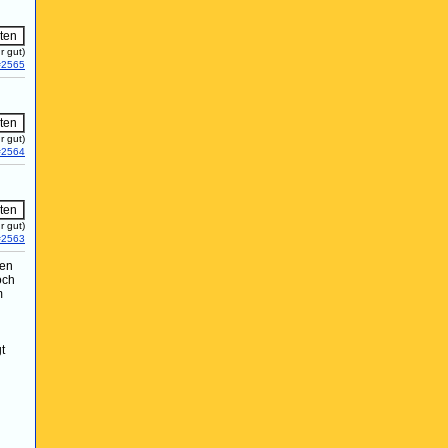
r gut)
#2565
r gut)
#2564
r gut)
#2563
ben
och
m
t