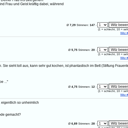
Deiner Frau ins Bett gehen!"
ind Frau und Geist kräftig dabei, während
Ø
7,29
Stimmen:
147
-
(
1
= schlecht,
10
= seh
Witz 
Ø
5,75
Stimmen:
20
-
(
1
= schlecht,
10
= seh
Witz 
 Sie sieht toll aus, kann sehr gut kochen, ist phantastisch im Bett (Stiftung Frauent
 ..."
Ø
4,75
Stimmen:
12
-
(
1
= schlecht,
10
= seh
Witz 
 eigentlich so unheimlich
löde gemacht?
Ø
6,89
Stimmen:
28
-
(
1
= schlecht,
10
= seh