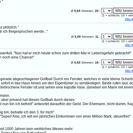
."
Ø
5,65
Stimmen:
20
-
(
1
= schlecht,
10
= seh
Witz 
 plötzlich."
ob ich freigesprochen werde..."
Ø
5,09
Stimmen:
11
-
(
1
= schlecht,
10
= seh
Witz 
asenfuß. "Nun hat er mich heute schon zum dritten Mal in Lebensgefahr gebracht!"
och noch eine Chance!"
Ø
6,83
Stimmen:
18
-
(
1
= schlecht,
10
= seh
Witz 
in gerade abgeschlagener Golfball Durch ein Fenster, welches in viele kleine Scher
 sofort in das Haus hinein um den Eigentümer zu verständigen. Beide rufen laut, d
zerbrochene Fenster ist und sehen eine kaputte Vase, daneben ein Mann mit eine
emann.
, aber jemand hat diesen Golfball durch dieses
un bin ich befreit!" antwortet daraufhin der Geist. Der Ehemann, nicht dumm, frag
ig bin, behalte ich den 3. für mich"
uper! Also, ich will ein jährliches Einkommen von einer Million Mark, steuerfrei!"
seit 1000 Jahren kein weibliches Wesen mehr