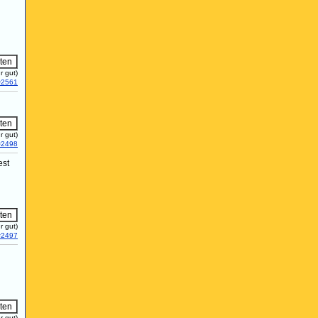
r gut)
#2561
r gut)
#2498
est
r gut)
#2497
r gut)