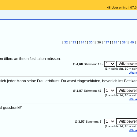
48 User online | 07.
[
32
] [
33
] [
34
] [
35
] [ 36 ] [
37
] [
38
] [
39
] [
40
]
n öfters an ihnen festhalten müssen.
Ø
4,60
Stimmen:
10
-
(
1
= schlecht,
10
= seh
Witz 
e sich jeder Mann seine Frau erträumt. Du warst eingeschlafen, bevor ich ins Bett ka
Ø
1,87
Stimmen:
46
-
(
1
= schlecht,
10
= seh
Witz 
el geschenkt!"
Ø
3,57
Stimmen:
7
-
(
1
= schlecht,
10
= seh
Witz 